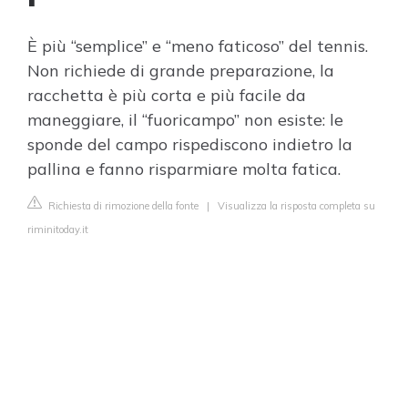
È più “semplice” e “meno faticoso” del tennis.
Non richiede di grande preparazione, la
racchetta è più corta e più facile da
maneggiare, il “fuoricampo” non esiste: le
sponde del campo rispediscono indietro la
pallina e fanno risparmiare molta fatica.
Richiesta di rimozione della fonte
|
Visualizza la risposta completa su
riminitoday.it