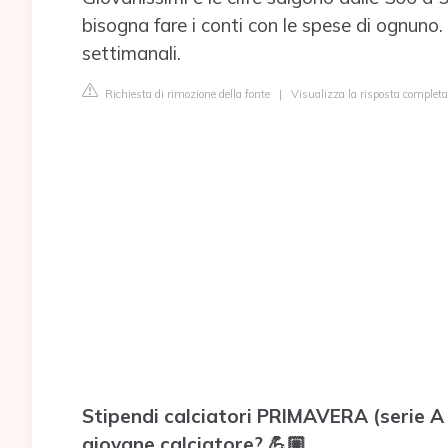
bisogna fare i conti con le spese di ognuno.
settimanali.
Richiesta di rimozione della fonte
|
Visualizza la risposta completa
Stipendi calciatori PRIMAVERA (serie A
giovane calciatore? 💪🏼