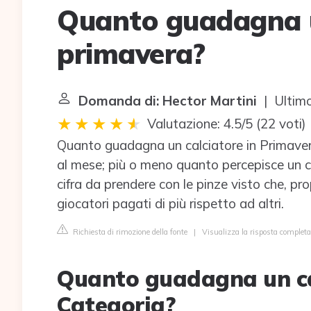
Quanto guadagna u
primavera?
Domanda di: Hector Martini
| Ultimo
Valutazione: 4.5/5
(
22 voti
)
Quanto guadagna un calciatore in Primavera
al mese; più o meno quanto percepisce un cal
cifra da prendere con le pinze visto che, pr
giocatori pagati di più rispetto ad altri.
Richiesta di rimozione della fonte
|
Visualizza la risposta completa
Quanto guadagna un ca
Categoria?