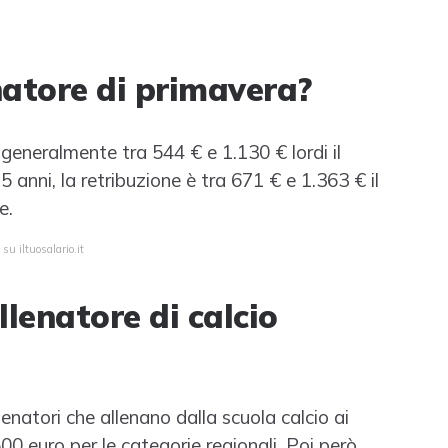
atore di primavera?
 generalmente tra 544 € e 1.130 € lordi il
5 anni, la retribuzione è tra 671 € e 1.363 € il
e.
su iltuosalario.it
enatore di calcio
lenatori che allenano dalla scuola calcio ai
00 euro per le categorie regionali. Poi però,