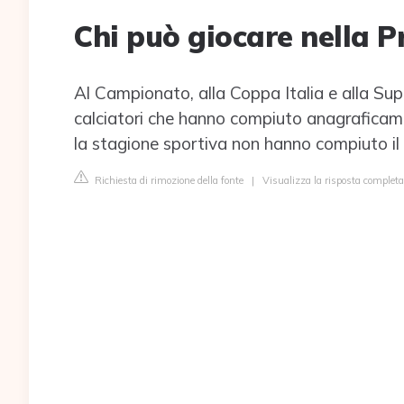
Chi può giocare nella 
Al Campionato, alla Coppa Italia e alla S
calciatori che hanno compiuto anagraficament
la stagione sportiva non hanno compiuto il 
Richiesta di rimozione della fonte
|
Visualizza la risposta completa 