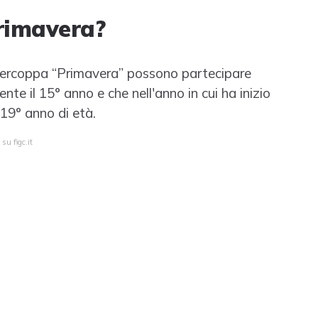
Primavera?
upercoppa “Primavera” possono partecipare
e il 15° anno e che nell'anno in cui ha inizio
19° anno di età.
su figc.it