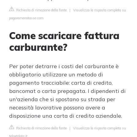
Richiesta di rimozione della fonte
|
Visualizza la risposta completa su
pagaremenotasse.com
Come scaricare fattura
carburante?
Per poter detrarre i costi del carburante è
obbligatorio utilizzare un metodo di
pagamento tracciabile: carta di credito,
bancomat o carta prepagata. I dipendenti di
un'azienda che si spostano su strada per
necessità lavorative possono avere a
disposizione una carta di credito aziendale.
Richiesta di rimozione della fonte
|
Visualizza la risposta completa su
telnetdata.it