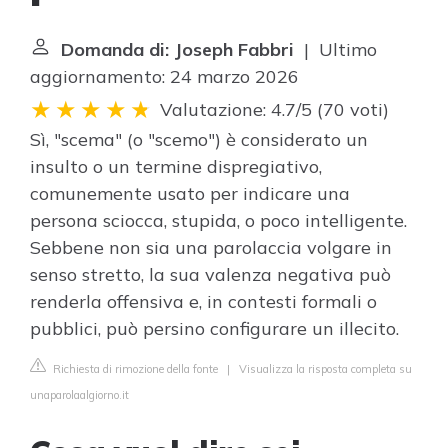
Domanda di: Joseph Fabbri
| Ultimo
aggiornamento: 24 marzo 2026
Valutazione: 4.7/5
(
70 voti
)
Sì, "scema" (o "scemo") è considerato un
insulto o un termine dispregiativo,
comunemente usato per indicare una
persona sciocca, stupida, o poco intelligente.
Sebbene non sia una parolaccia volgare in
senso stretto, la sua valenza negativa può
renderla offensiva e, in contesti formali o
pubblici, può persino configurare un illecito.
Richiesta di rimozione della fonte
|
Visualizza la risposta completa su
unaparolaalgiorno.it