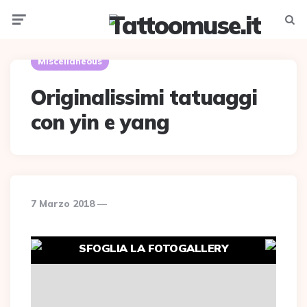
Menu
Searc
Miscellaneous
Originalissimi tatuaggi
con yin e yang
7 Marzo 2018
SFOGLIA LA FOTOGALLERY