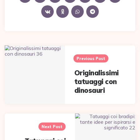
Post
navigation
Previous Post
Originalissimi
tatuaggi con
dinosauri
Next Post