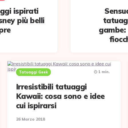
ggi ispirati
Sensua
sney più belli
tatuagg
pre
gambe: s
fiocch
1 min.
Tatuaggi Geek
Irresistibili tatuaggi
Kawaii: cosa sono e idee
cui ispirarsi
26 Marzo 2018