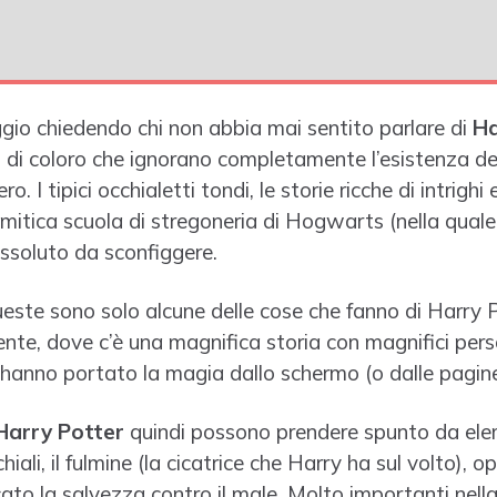
io chiedendo chi non abbia mai sentito parlare di
Ha
o di coloro che ignorano completamente l’esistenza 
. I tipici occhialetti tondi, le storie ricche di intrighi
 mitica scuola di stregoneria di Hogwarts (nella qual
ssoluto da sconfiggere.
este sono solo alcune delle cose che fanno di Harry
nte, dove c’è una magnifica storia con magnifici per
 hanno portato la magia dallo schermo (o dalle pagine)
 Harry Potter
quindi possono prendere spunto da elem
iali, il fulmine (la cicatrice che Harry ha sul volto), o
cato la salvezza contro il male. Molto importanti nel