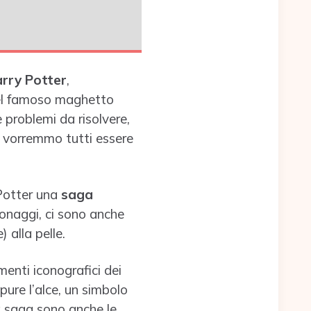
rry Potter
,
del famoso maghetto
 e problemi da risolvere,
e vorremmo tutti essere
 Potter una
saga
sonaggi, ci sono anche
 alla pelle.
enti iconografici dei
ppure l’alce, un simbolo
la saga sono anche le