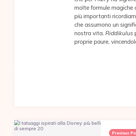
molte formule magiche d
più importanti ricordia
che assumono un signifi
nostra vita.
Riddikulus
p
proprie paure, vincendol
Post
navigation
Previous Po