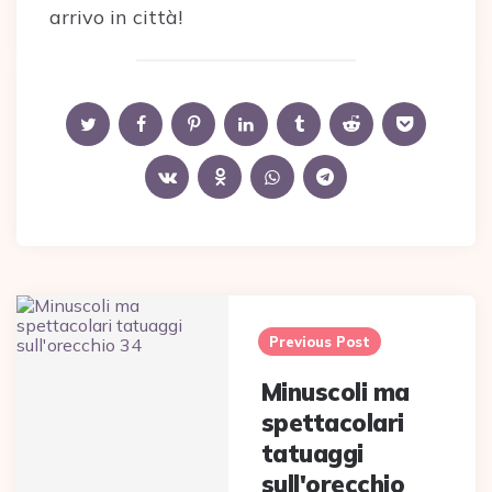
arrivo in città!
Post
navigation
Previous Post
Minuscoli ma
spettacolari
tatuaggi
sull'orecchio