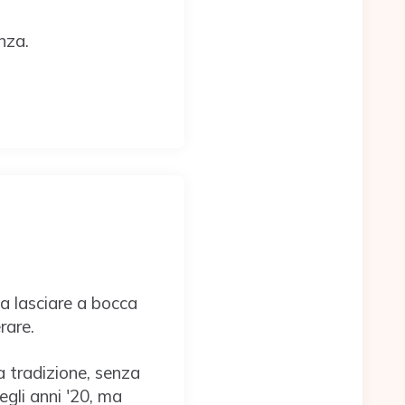
nza.
a lasciare a bocca
rare.
a tradizione, senza
degli anni '20, ma