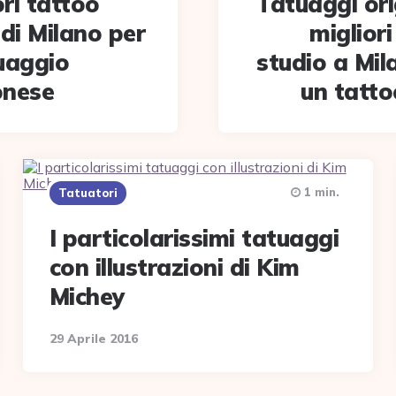
ori tattoo
Tatuaggi orig
 di Milano per
miglior
uaggio
studio a Mil
onese
un tatto
1 min.
Tatuatori
I particolarissimi tatuaggi
con illustrazioni di Kim
Michey
29 Aprile 2016