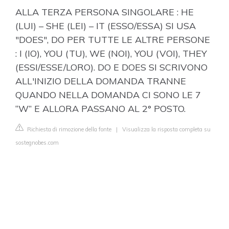
ALLA TERZA PERSONA SINGOLARE : HE
(LUI) – SHE (LEI) – IT (ESSO/ESSA) SI USA
"DOES", DO PER TUTTE LE ALTRE PERSONE
: I (IO), YOU (TU), WE (NOI), YOU (VOI), THEY
(ESSI/ESSE/LORO). DO E DOES SI SCRIVONO
ALL'INIZIO DELLA DOMANDA TRANNE
QUANDO NELLA DOMANDA CI SONO LE 7
“W” E ALLORA PASSANO AL 2° POSTO.
Richiesta di rimozione della fonte
|
Visualizza la risposta completa su
sostegnobes.com