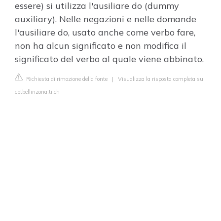
essere) si utilizza l'ausiliare do (dummy
auxiliary). Nelle negazioni e nelle domande
l'ausiliare do, usato anche come verbo fare,
non ha alcun significato e non modifica il
significato del verbo al quale viene abbinato.
Richiesta di rimozione della fonte
|
Visualizza la risposta completa su
cptbellinzona.ti.ch