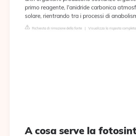
primo reagente, l'anidride carbonica atmosf
solare, rientrando tra i processi di anabolism
Richiesta di rimozione della fonte
|
Visualizza la risposta completa
A cosa serve la fotosint