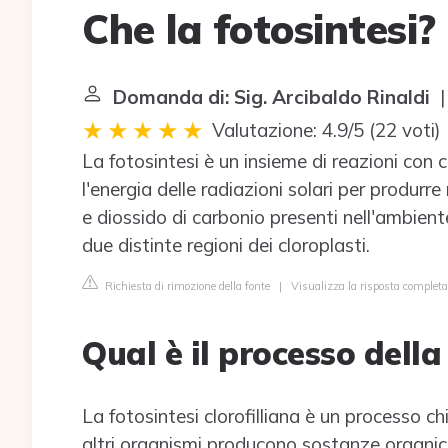
Che la fotosintesi?
Domanda di: Sig. Arcibaldo Rinaldi
|
Valutazione: 4.9/5
(
22 voti
)
La fotosintesi è un insieme di reazioni con c
l'energia delle radiazioni solari per produrr
e diossido di carbonio presenti nell'ambient
due distinte regioni dei cloroplasti.
Richiesta di rimozione della fonte
|
Visualizza la risposta complet
Qual è il processo della
La fotosintesi clorofilliana è un processo c
altri organismi producono sostanze organich