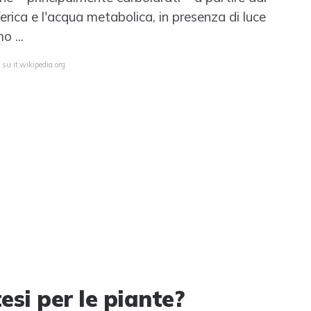
erica e l'acqua metabolica, in presenza di luce
o ...
 su it.wikipedia.org
esi per le piante?