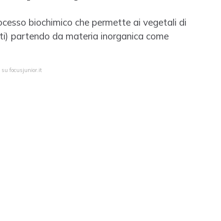
processo biochimico che permette ai vegetali di
enti) partendo da materia inorganica come
 su focusjunior.it