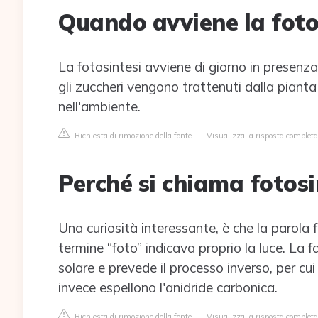
Quando avviene la foto
La fotosintesi avviene di giorno in presenza
gli zuccheri vengono trattenuti dalla pianta
nell'ambiente.
Richiesta di rimozione della fonte
|
Visualizza la risposta completa
Perché si chiama fotosi
Una curiosità interessante, è che la parola f
termine “foto” indicava proprio la luce. La f
solare e prevede il processo inverso, per cui
invece espellono l'anidride carbonica.
Richiesta di rimozione della fonte
|
Visualizza la risposta completa 