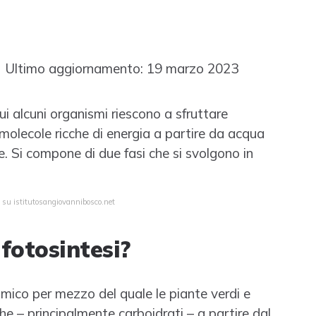
 Ultimo aggiornamento: 19 marzo 2023
ui alcuni organismi riescono a sfruttare
e molecole ricche di energia a partire da acqua
e. Si compone di due fasi che si svolgono in
a su istitutosangiovannibosco.net
 fotosintesi?
himico per mezzo del quale le piante verdi e
e – principalmente carboidrati – a partire dal