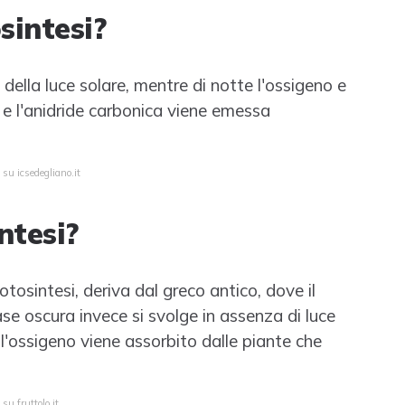
sintesi?
 della luce solare, mentre di notte l'ossigeno e
 e l'anidride carbonica viene emessa
 su icsedegliano.it
ntesi?
otosintesi, deriva dal greco antico, dove il
ase oscura invece si svolge in assenza di luce
 l'ossigeno viene assorbito dalle piante che
su fruttolo.it