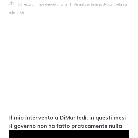
Richiesta di rimozione della fonte
|
Visualizza la risposta completa su
admin.ch
Il mio intervento a DiMartedì: in questi mesi
il governo non ha fatto praticamente nulla