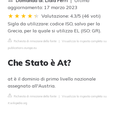
Domanda di: Lidia Ferri
| Ultimo
aggiornamento: 17 marzo 2023
Valutazione: 4.3/5
(
46 voti
)
Sigla da utilizzare: codice ISO, salvo per la
Grecia, per la quale si utilizza EL (ISO: GR).
Richiesta di rimozione della fonte
|
Visualizza la risposta completa su
publications.europa.eu
Che Stato è At?
at è il dominio di primo livello nazionale
assegnato all'Austria.
Richiesta di rimozione della fonte
|
Visualizza la risposta completa su
it.wikipedia.org