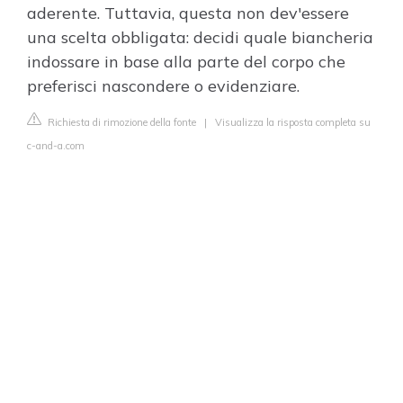
aderente. Tuttavia, questa non dev'essere
una scelta obbligata: decidi quale biancheria
indossare in base alla parte del corpo che
preferisci nascondere o evidenziare.
Richiesta di rimozione della fonte
|
Visualizza la risposta completa su
c-and-a.com