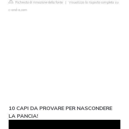
Richiesta di rimozione della fonte
|
Visualizza la risposta completa su
c-and-a.com
10 CAPI DA PROVARE PER NASCONDERE
LA PANCIA!