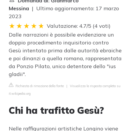
Domanda di: Gianmarco
Messina
| Ultimo aggiornamento: 17 marzo
2023
Valutazione: 4.7/5
(
4 voti
)
Dalle narrazioni è possibile evidenziare un
doppio procedimento inquisitorio contro
Gesù intentato prima dalle autorità ebraiche
e poi dinanzi a quella romana, rappresentata
da Ponzio Pilato, unico detentore dello "ius
gladii".
Richiesta di rimozione della fonte
|
Visualizza la risposta completa su
it.wikipedia.org
Chi ha trafitto Gesù?
Nelle raffigurazioni artistiche Longino viene