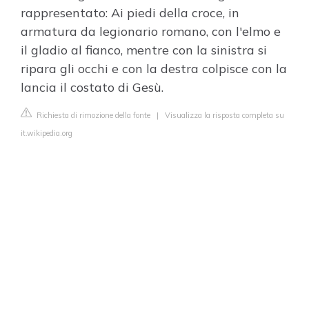
rappresentato: Ai piedi della croce, in
armatura da legionario romano, con l'elmo e
il gladio al fianco, mentre con la sinistra si
ripara gli occhi e con la destra colpisce con la
lancia il costato di Gesù.
Richiesta di rimozione della fonte
|
Visualizza la risposta completa su
it.wikipedia.org