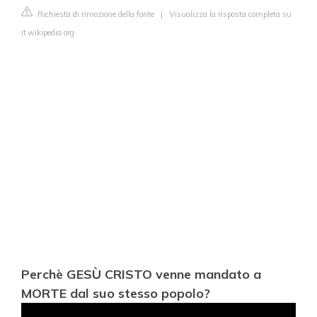
Richiesta di rimozione della fonte
|
Visualizza la risposta completa su
it.wikipedia.org
Perchè GESÙ CRISTO venne mandato a
MORTE dal suo stesso popolo?