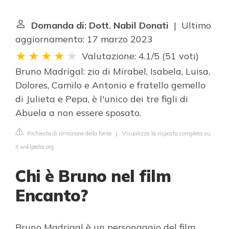
Domanda di: Dott. Nabil Donati
| Ultimo
aggiornamento: 17 marzo 2023
Valutazione: 4.1/5
(
51 voti
)
Bruno Madrigal: zio di Mirabel, Isabela, Luisa,
Dolores, Camilo e Antonio e fratello gemello
di Julieta e Pepa, è l'unico dei tre figli di
Abuela a non essere sposato.
Richiesta di rimozione della fonte
|
Visualizza la risposta completa su
it.wikipedia.org
Chi è Bruno nel film
Encanto?
Bruno Madrigal è un personaggio del film