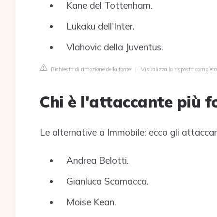
Kane del Tottenham.
Lukaku dell'Inter.
Vlahovic della Juventus.
Richiesta di rimozione della fonte
|
Visualizza la risposta completa 
Chi è l'attaccante più fo
Le alternative a Immobile: ecco gli attaccanti
Andrea Belotti.
Gianluca Scamacca.
Moise Kean.