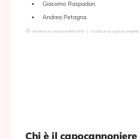
Giacomo Raspadori.
Andrea Petagna.
Richiesta di rimozione della fonte
|
Visualizza la risposta completa 
Chi è il capocannoniere