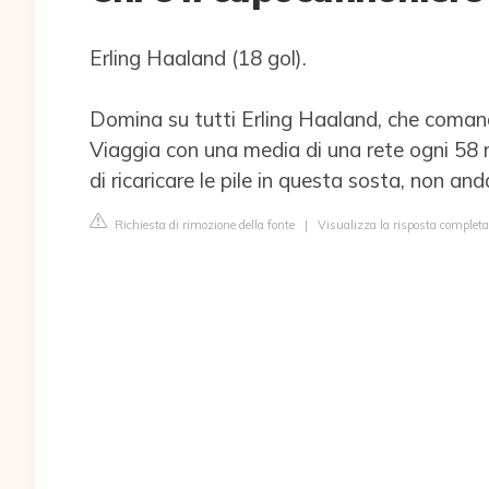
Erling Haaland (18 gol).
Domina su tutti Erling Haaland, che comanda
Viaggia con una media di una rete ogni 58 
di ricaricare le pile in questa sosta, non an
Richiesta di rimozione della fonte
|
Visualizza la risposta completa