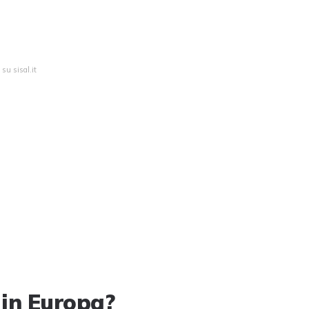
su sisal.it
 in Europa?