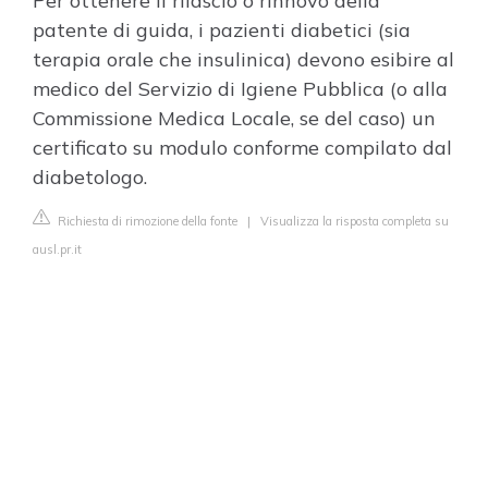
Per ottenere il rilascio o rinnovo della
patente di guida, i pazienti diabetici (sia
terapia orale che insulinica) devono esibire al
medico del Servizio di Igiene Pubblica (o alla
Commissione Medica Locale, se del caso) un
certificato su modulo conforme compilato dal
diabetologo.
Richiesta di rimozione della fonte
|
Visualizza la risposta completa su
ausl.pr.it