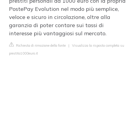
prestiti personali da 1000 euro con la propria
PostePay Evolution nel modo più semplice,
veloce e sicuro in circolazione, oltre alla
garanzia di poter contare sui tassi di
interesse più vantaggiosi sul mercato.
Richiesta di rimozione della fonte
|
Visualizza la risposta completa su
prestito1000euro.it