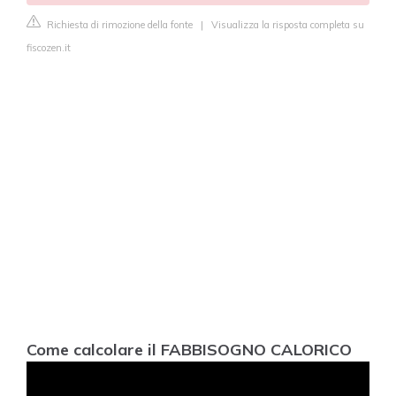
Richiesta di rimozione della fonte
|
Visualizza la risposta completa su
fiscozen.it
Come calcolare il FABBISOGNO CALORICO