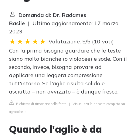
Domanda di: Dr. Radames
Basile
| Ultimo aggiornamento: 17 marzo
2023
Valutazione: 5/5
(
10 voti
)
Con la prima bisogna guardare che le teste
siano molto bianche (o violacee) e sode. Con il
secondo, invece, bisogna provare ad
applicare una leggera compressione
tutt'intorno. Se l'aglio risulta solido e
asciutto – non avvizzito – è dunque fresco.
Richiesta di rimozione della fonte
|
Visualizza la risposta completa su
agrodolce.it
Quando l'aglio è da