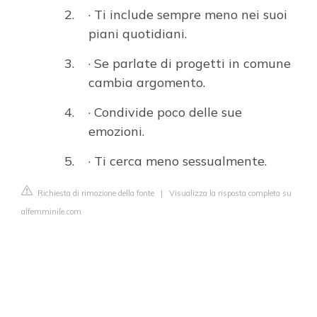
· Ti include sempre meno nei suoi
piani quotidiani.
· Se parlate di progetti in comune
cambia argomento.
· Condivide poco delle sue
emozioni.
· Ti cerca meno sessualmente.
Richiesta di rimozione della fonte
|
Visualizza la risposta completa su
alfemminile.com