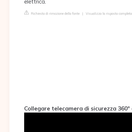
elettrica.
Richiesta di rimozione della fonte
|
Visualizza la risposta complet
Collegare telecamera di sicurezza 360