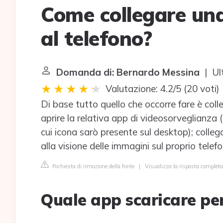
Come collegare un
al telefono?
Domanda di: Bernardo Messina
| Ul
Valutazione: 4.2/5
(
20 voti
)
Di base tutto quello che occorre fare è colle
aprire la relativa app di videosorveglianza 
cui icona sarò presente sul desktop); coll
alla visione delle immagini sul proprio telefon
Richiesta di rimozione della fonte
|
Visualizza la risposta completa 
Quale app scaricare pe