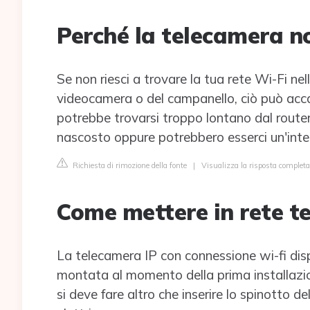
Perché la telecamera no
Se non riesci a trovare la tua rete Wi-Fi ne
videocamera o del campanello, ciò può accade
potrebbe trovarsi troppo lontano dal router
nascosto oppure potrebbero esserci un'interf
Richiesta di rimozione della fonte
|
Visualizza la risposta complet
Come mettere in rete t
La telecamera IP con connessione wi-fi dis
montata al momento della prima installazio
si deve fare altro che inserire lo spinotto d