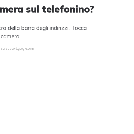
mera sul telefonino?
a della barra degli indirizzi. Tocca
ocamera.
a su support.google.com