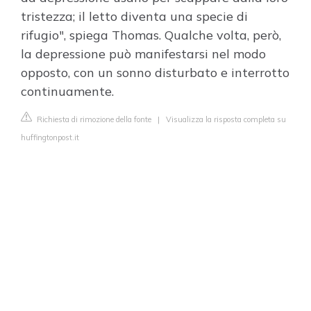
tristezza; il letto diventa una specie di
rifugio", spiega Thomas. Qualche volta, però,
la depressione può manifestarsi nel modo
opposto, con un sonno disturbato e interrotto
continuamente.
Richiesta di rimozione della fonte
|
Visualizza la risposta completa su
huffingtonpost.it