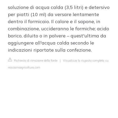
soluzione di acqua calda (3,5 litri) e detersivo
per piatti (10 ml) da versare lentamente
dentro il formicaio. Il calore e il sapone, in
combinazione, uccideranno le formiche; acido
borico, diluito o in polvere – quest'ultima da
aggiungere all'acqua calda secondo le
indicazioni riportate sulla confezione.
Richiesta di rimozione della fonte
|
Visualizza la risposta completa su
noisiamoagricoltura.com