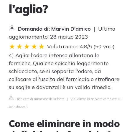
l'aglio?
Domanda di: Marvin D'amico
| Ultimo
aggiornamento: 28 marzo 2023
Valutazione: 4.8/5
(
50 voti
)
4) Aglio: l'odore intenso allontana le
formiche. Qualche spicchio leggermente
schiacciato, se si sopporta l'odore, da
collocare all'uscita del formicaio o strofinare
su soglie e davanzali è un valido rimedio.
Richiesta di rimozione della fonte
|
Visualizza la risposta completa su
torinotoday.it
Come eliminare in modo