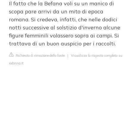
Il fatto che la Befana voli su un manico di
scopa pare arrivi da un mito di epoca
romana. Si credeva, infatti, che nelle dodici
notti successive al solstizio d'inverno alcune
figure femminili volassero sopra ai campi. Si
trattava di un buon auspicio per i raccolti.
Richiesta di rimozione della fonte
|
Visualizza la risposta completa su
iodonna.it