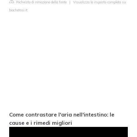
Richiesta di rimozione della fonte
|
Visualizza la risposta completa su
biochetasi.it
Come contrastare l'aria nell'intestino: le
cause e i rimedi migliori