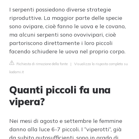
I serpenti possiedono diverse strategie
riproduttive. La maggior parte delle specie
sono ovipare, cioè fanno le uova e le covano,
ma alcuni serpenti sono ovovivipari, cioè
partoriscono direttamente i loro piccoli
facendo schiudere le uova nel proprio corpo.
Richiesta di rimozione della fonte
|
Visualizza la risposta completa su
kodami.it
Quanti piccoli fa una
vipera?
Nei mesi di agosto e settembre le femmine
danno alla luce 6-7 piccoli. I “viperotti”, già
da subito autosufficienti, sono in grado di