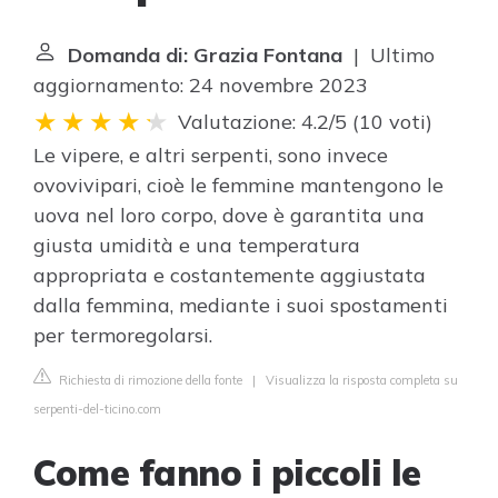
Domanda di: Grazia Fontana
| Ultimo
aggiornamento: 24 novembre 2023
Valutazione: 4.2/5
(
10 voti
)
Le vipere, e altri serpenti, sono invece
ovovivipari, cioè le femmine mantengono le
uova nel loro corpo, dove è garantita una
giusta umidità e una temperatura
appropriata e costantemente aggiustata
dalla femmina, mediante i suoi spostamenti
per termoregolarsi.
Richiesta di rimozione della fonte
|
Visualizza la risposta completa su
serpenti-del-ticino.com
Come fanno i piccoli le