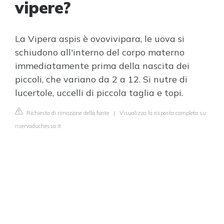
vipere?
La Vipera aspis è ovovivipara, le uova si
schiudono all'interno del corpo materno
immediatamente prima della nascita dei
piccoli, che variano da 2 a 12. Si nutre di
lucertole, uccelli di piccola taglia e topi.
Richiesta di rimozione della fonte
|
Visualizza la risposta completa su
riservaduchessa.it