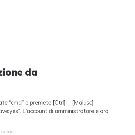
zione da
ate “cmd” e premete [Ctrl] + [Maiusc] +
ctive:yes”. L'account di amministratore è ora
 su ionos.it