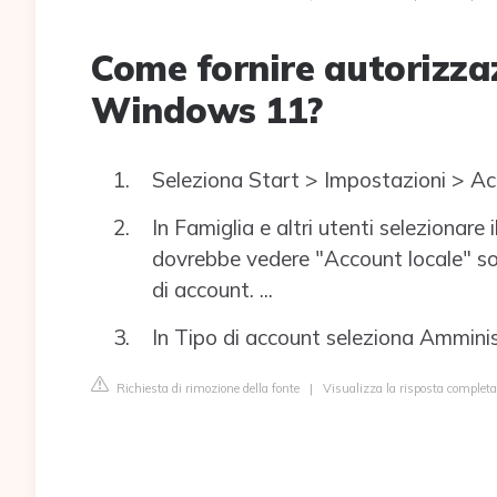
Come fornire autorizza
Windows 11?
Seleziona Start > Impostazioni > Ac
In Famiglia e altri utenti selezionare 
dovrebbe vedere "Account locale" sot
di account. ...
In Tipo di account seleziona Amminist
Richiesta di rimozione della fonte
|
Visualizza la risposta complet