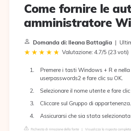
Come fornire le aut
amministratore W
Domanda di: Ileana Battaglia
| Ulti
Valutazione: 4.7/5
(
23 voti
)
Premere i tasti Windows + R e nella f
userpasswords2 e fare clic su OK.
Selezionare il nome utente e fare clic
Cliccare sul Gruppo di appartenenza.
Assicurarsi che sia stata selezionat
Richiesta di rimozione della fonte
|
Visualizza la risposta comple