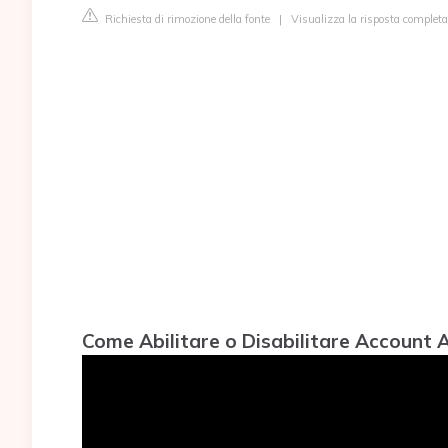
Richiesta di rimozione della fonte
|
Visualizza la risposta complet
Come Abilitare o Disabilitare Account