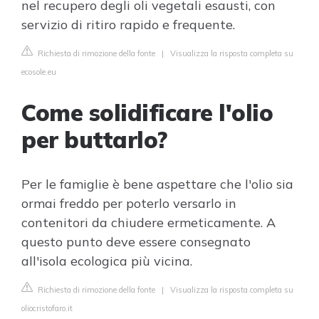
nel recupero degli oli vegetali esausti, con
servizio di ritiro rapido e frequente.
Richiesta di rimozione della fonte
|
Visualizza la risposta completa su
ecosole.eu
Come solidificare l'olio
per buttarlo?
Per le famiglie è bene aspettare che l'olio sia
ormai freddo per poterlo versarlo in
contenitori da chiudere ermeticamente. A
questo punto deve essere consegnato
all'isola ecologica più vicina.
Richiesta di rimozione della fonte
|
Visualizza la risposta completa su
oliocristofaro.it