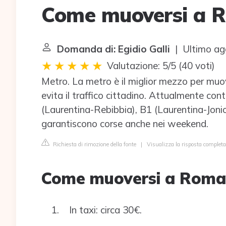
Come muoversi a 
Domanda di: Egidio Galli
| Ultimo ag
Valutazione: 5/5
(
40 voti
)
Metro. La metro è il miglior mezzo per muove
evita il traffico cittadino. Attualmente cont
(Laurentina-Rebibbia), B1 (Laurentina-Joni
garantiscono corse anche nei weekend.
Richiesta di rimozione della fonte
|
Visualizza la risposta completa
Come muoversi a Roma
In taxi: circa 30€.