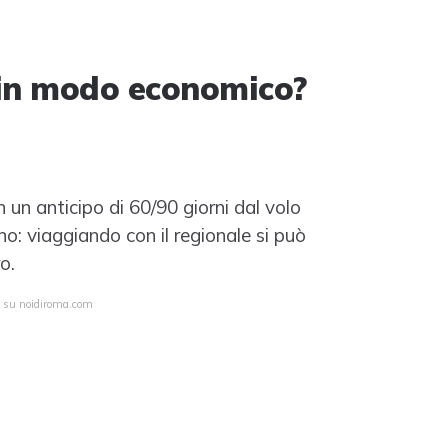
in modo economico?
n un anticipo di 60/90 giorni dal volo
o: viaggiando con il regionale si può
o.
a su noidiroma.com