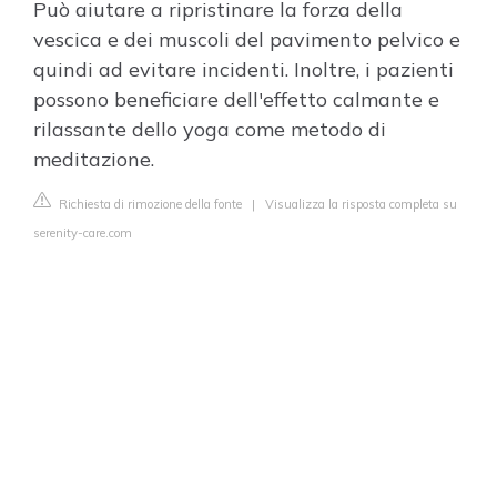
Può aiutare a ripristinare la forza della
vescica e dei muscoli del pavimento pelvico e
quindi ad evitare incidenti. Inoltre, i pazienti
possono beneficiare dell'effetto calmante e
rilassante dello yoga come metodo di
meditazione.
Richiesta di rimozione della fonte
|
Visualizza la risposta completa su
serenity-care.com