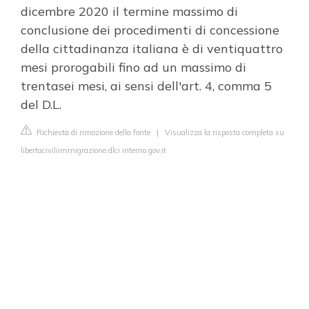
dicembre 2020 il termine massimo di
conclusione dei procedimenti di concessione
della cittadinanza italiana è di ventiquattro
mesi prorogabili fino ad un massimo di
trentasei mesi, ai sensi dell'art. 4, comma 5
del D.L.
Richiesta di rimozione della fonte
|
Visualizza la risposta completa su
libertaciviliimmigrazione.dlci.interno.gov.it