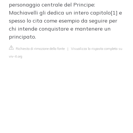
personaggio centrale del Principe:
Machiavelli gli dedica un intero capitolo[1] e
spesso lo cita come esempio da seguire per
chi intende conquistare e mantenere un
principato.
Richiesta di rimozione della fonte
|
Visualizza la risposta completa su
viv-it.org