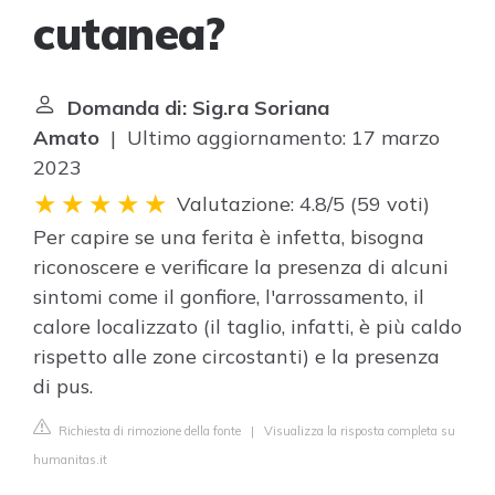
cutanea?
Domanda di: Sig.ra Soriana
Amato
| Ultimo aggiornamento: 17 marzo
2023
Valutazione: 4.8/5
(
59 voti
)
Per capire se una ferita è infetta, bisogna
riconoscere e verificare la presenza di alcuni
sintomi come il gonfiore, l'arrossamento, il
calore localizzato (il taglio, infatti, è più caldo
rispetto alle zone circostanti) e la presenza
di pus.
Richiesta di rimozione della fonte
|
Visualizza la risposta completa su
humanitas.it