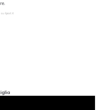
re.
su ilpost.it
iglia