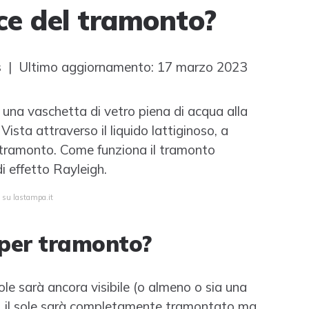
uce del tramonto?
s
| Ultimo aggiornamento: 17 marzo 2023
 una vaschetta di vetro piena di acqua alla
ista attraverso il liquido lattiginoso, a
 tramonto. Come funziona il tramonto
di effetto Rayleigh.
a su lastampa.it
 per tramonto?
sole sarà ancora visibile (o almeno o sia una
ce, il sole sarà completamente tramontato ma