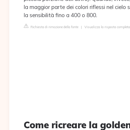
la maggior parte dei colori riflessi nel ciel
la sensibilità fino a 400 o 800.
Richiesta di rimozione della fonte
|
Visualizza la risposta complet
Come ricreare la golde