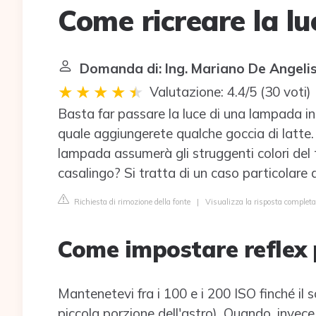
Come ricreare la l
Domanda di: Ing. Mariano De Angeli
Valutazione: 4.4/5
(
30 voti
)
Basta far passare la luce di una lampada in
quale aggiungerete qualche goccia di latte. V
lampada assumerà gli struggenti colori del
casalingo? Si tratta di un caso particolare 
Richiesta di rimozione della fonte
|
Visualizza la risposta complet
Come impostare reflex
Mantenetevi fra i 100 e i 200 ISO finché il 
piccola porzione dell'astro). Quando, inve