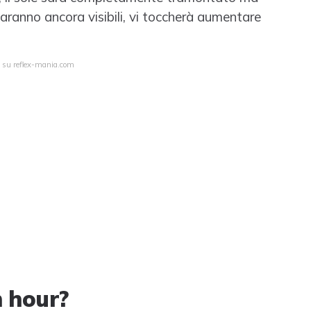
o saranno ancora visibili, vi toccherà aumentare
a su reflex-mania.com
n hour?