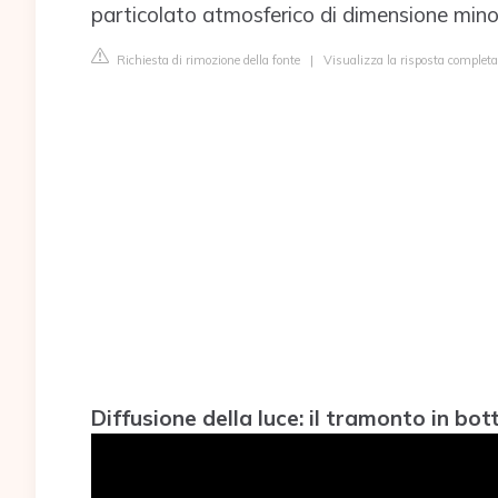
particolato atmosferico di dimensione mino
Richiesta di rimozione della fonte
|
Visualizza la risposta completa 
Diffusione della luce: il tramonto in bott