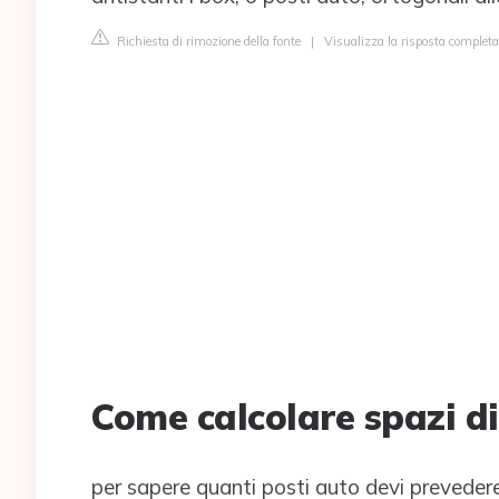
Richiesta di rimozione della fonte
|
Visualizza la risposta completa
Come calcolare spazi d
per sapere quanti posti auto devi prevedere