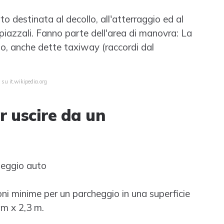
o destinata al decollo, all'atterraggio ed al
 piazzali. Fanno parte dell'area di manovra: La
gio, anche dette taxiway (raccordi dal
 su it.wikipedia.org
r uscire da un
heggio auto
oni minime per un parcheggio in una superficie
 m x 2,3 m.