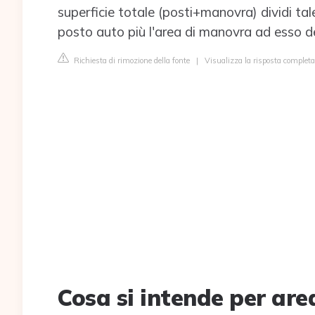
superficie totale (posti+manovra) dividi tale
posto auto più l'area di manovra ad esso d
Richiesta di rimozione della fonte
|
Visualizza la risposta completa 
Cosa si intende per ar