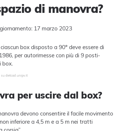
 spazio di manovra?
giornamento: 17 marzo 2023
ciascun box disposto a 90° deve essere di
1986, per autorimesse con più di 9 posti-
i box.
 su dietcad.unipv.it
ra per uscire dal box?
 manovra devono consentire il facile movimento
on inferiore a 4,5 m e a 5 m nei tratti
a corsia”.