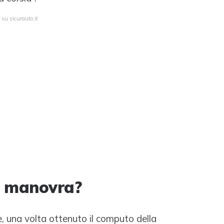
 su sicurauto.it
i manovra?
, una volta ottenuto il computo della