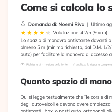
Come si calcola lo
Domanda di: Noemi Riva
| Ultimo ag
Valutazione: 4.2/5
(
9 voti
)
Lo spazio di manovra antistante davanti a 
almeno 5 m (minimo richiesto, dal D.M. 1/2/
auto) per facilitare la manovra di accesso a
Richiesta di rimozione della fonte
|
Visualizza la risposta completa
Quanto spazio di manov
Qui si legge testualmente che “le corsie di
degli autoveicoli e devono avere ampiezza n
antistanti i box, o posti auto, ortogonali all