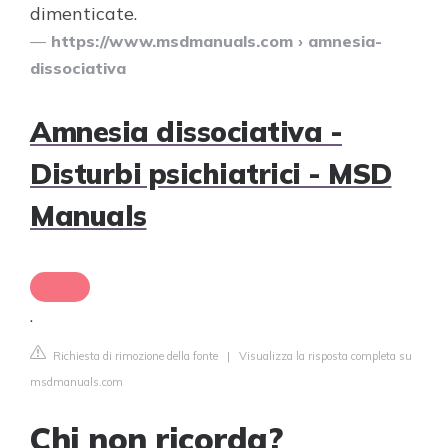
dimenticate.
https://www.msdmanuals.com
› amnesia-
dissociativa
Amnesia dissociativa -
Disturbi psichiatrici - MSD
Manuals
.
Richiesta di rimozione della fonte
|
Visualizza la risposta completa su
msdmanuals.com
Chi non ricorda?