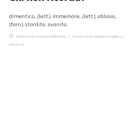
dimentico, (lett.) immemore, (lett.) oblioso,
(fam.) stordito, svanito.
Richiesta di rimozione della fonte
|
Visualizza la risposta completa su
treccani.it