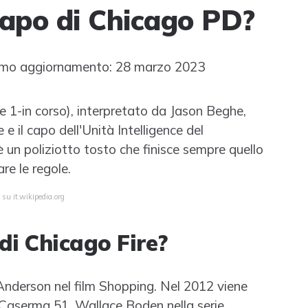
capo di Chicago PD?
mo aggiornamento: 28 marzo 2023
e 1-in corso), interpretato da Jason Beghe,
 il capo dell'Unità Intelligence del
è un poliziotto tosto che finisce sempre quello
re le regole.
 su it.wikipedia.org
di Chicago Fire?
 Anderson nel film Shopping. Nel 2012 viene
a Caserma 51, Wallace Boden nella serie