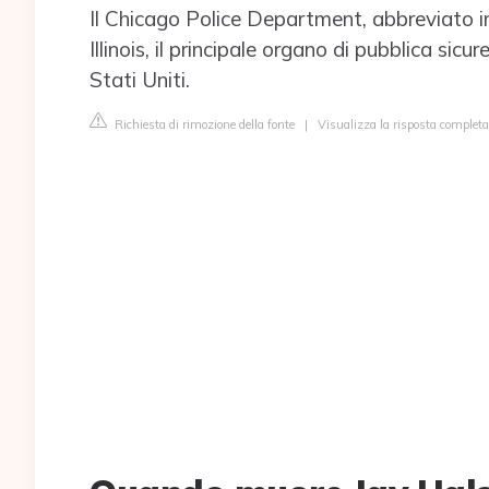
Il Chicago Police Department, abbreviato in
Illinois, il principale organo di pubblica sic
Stati Uniti.
Richiesta di rimozione della fonte
|
Visualizza la risposta completa