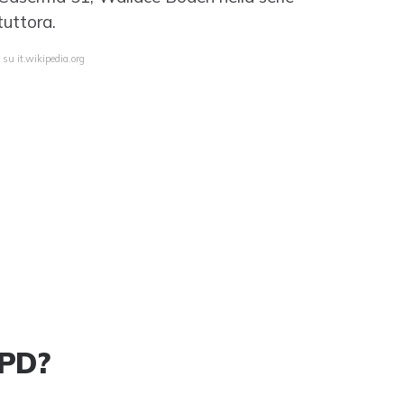
tuttora.
 su it.wikipedia.org
 PD?