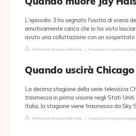
Quando muore Jay Hal
L'episodio 3 ha segnato l'uscita di scena d
emotivamente carica che lo ha visto lasciare
avuto una colluttazione con un sospettato 
Richiesta di rimozione della fonte
|
Visualizza la risposta comple
Quando uscirà Chicago
La decima stagione della serie televisiva 
trasmessa in prima visione negli Stati Uni
Italia, la stagione viene trasmessa da Sky
Richiesta di rimozione della fonte
|
Visualizza la risposta completa