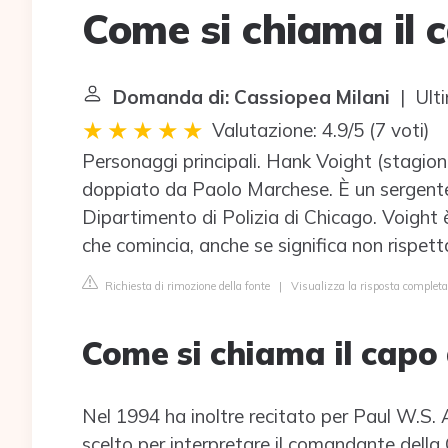
Come si chiama il 
Domanda di: Cassiopea Milani
| Ulti
Valutazione: 4.9/5
(
7 voti
)
Personaggi principali. Hank Voight (stagion
doppiato da Paolo Marchese. È un sergente e
Dipartimento di Polizia di Chicago. Voight 
che comincia, anche se significa non rispetta
Richiesta di rimozione della fonte
|
Visualizza la risposta completa
Come si chiama il capo 
Nel 1994 ha inoltre recitato per Paul W.S.
scelto per interpretare il comandante dell