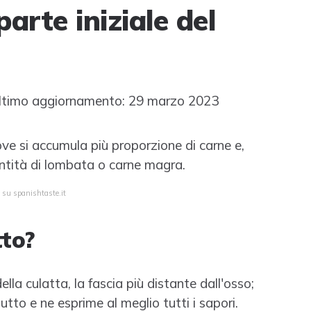
arte iniziale del
timo aggiornamento: 29 marzo 2023
dove si accumula più proporzione di carne e,
antità di lombata o carne magra.
 su spanishtaste.it
tto?
lla culatta, la fascia più distante dall'osso;
utto e ne esprime al meglio tutti i sapori.