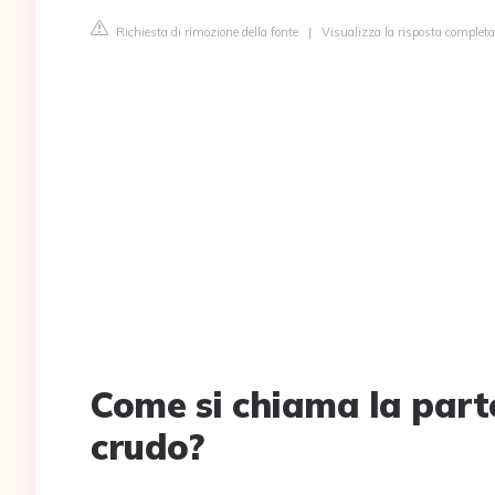
Richiesta di rimozione della fonte
|
Visualizza la risposta completa
Come si chiama la parte
crudo?