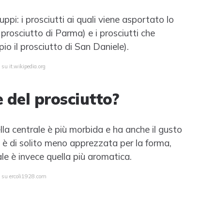
ruppi: i prosciutti ai quali viene asportato lo
prosciutto di Parma) e i prosciutti che
o il prosciutto di San Daniele).
 su it.wikipedia.org
e del prosciutto?
lla centrale è più morbida e ha anche il gusto
o, è di solito meno apprezzata per la forma,
le è invece quella più aromatica.
a su ercoli1928.com