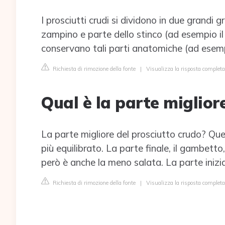
I prosciutti crudi si dividono in due grandi g
zampino e parte dello stinco (ad esempio il 
conservano tali parti anatomiche (ad esempi
Richiesta di rimozione della fonte
|
Visualizza la risposta completa
Qual è la parte miglior
La parte migliore del prosciutto crudo? Que
più equilibrato. La parte finale, il gambett
però è anche la meno salata. La parte inizia
Richiesta di rimozione della fonte
|
Visualizza la risposta complet