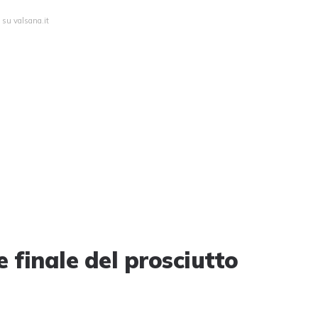
 su valsana.it
 finale del prosciutto