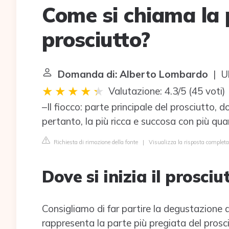
Come si chiama la p
prosciutto?
Domanda di: Alberto Lombardo
| Ul
Valutazione: 4.3/5
(
45 voti
)
–Il fiocco: parte principale del prosciutto, 
pertanto, la più ricca e succosa con più qu
Richiesta di rimozione della fonte
|
Visualizza la risposta completa
Dove si inizia il prosciu
Consigliamo di far partire la degustazione de
rappresenta la parte più pregiata del prosci