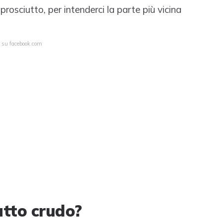
prosciutto, per intenderci la parte più vicina
a su facebook.com
utto crudo?