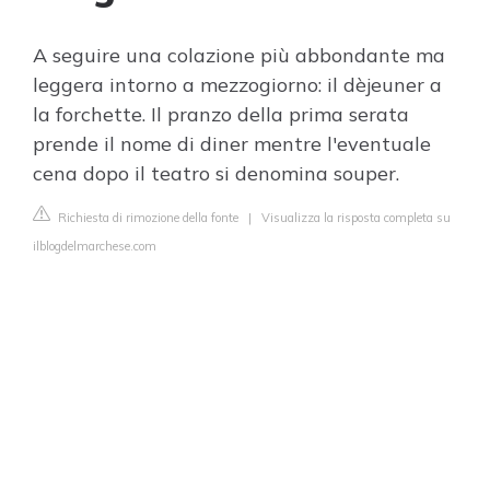
A seguire una colazione più abbondante ma
leggera intorno a mezzogiorno: il dèjeuner a
la forchette. Il pranzo della prima serata
prende il nome di diner mentre l'eventuale
cena dopo il teatro si denomina souper.
Richiesta di rimozione della fonte
|
Visualizza la risposta completa su
ilblogdelmarchese.com