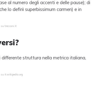
base al numero degli accenti e delle pause); di
che lo definì superbissimum carmen) e in
su treccani.it
ersi?
 differente struttura nella metrica italiana,
 su it.wikipedia.org