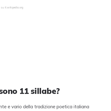
 su it.wikipedia.org
sono 11 sillabe?
nte e vario della tradizione poetica italiana