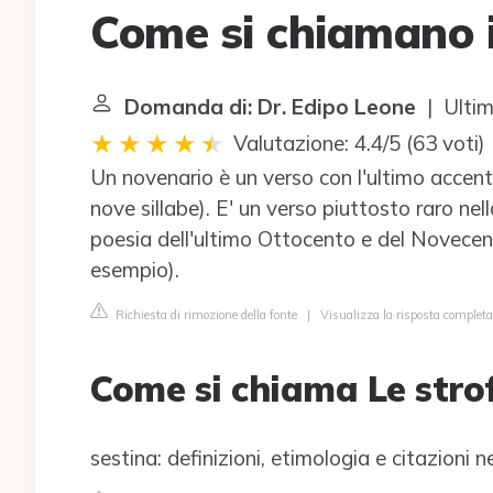
Come si chiamano i 
Domanda di: Dr. Edipo Leone
| Ultim
Valutazione: 4.4/5
(
63 voti
)
Un novenario è un verso con l'ultimo accento
nove sillabe). E' un verso piuttosto raro nel
poesia dell'ultimo Ottocento e del Novecent
esempio).
Richiesta di rimozione della fonte
|
Visualizza la risposta complet
Come si chiama Le strof
sestina: definizioni, etimologia e citazioni 