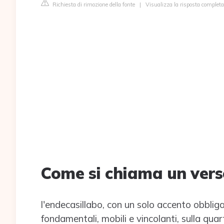
Richiesta di rimozione della fonte
|
Visualizza la risposta completa 
Come si chiama un verso
l'endecasillabo, con un solo accento obbliga
fondamentali, mobili e vincolanti, sulla quart