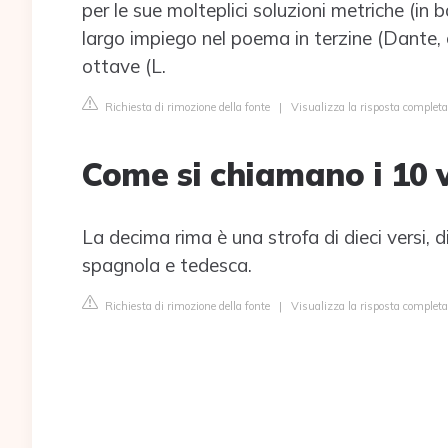
per le sue molteplici soluzioni metriche (in 
largo impiego nel poema in terzine (Dante, 
ottave (L.
Richiesta di rimozione della fonte
|
Visualizza la risposta completa 
Come si chiamano i 10 v
La decima rima è una strofa di dieci versi, di
spagnola e tedesca.
Richiesta di rimozione della fonte
|
Visualizza la risposta completa