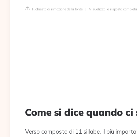
Richiesta di rimozione della fonte
|
Visualizza la risposta completa
Come si dice quando ci 
Verso composto di 11 sillabe, il più importa