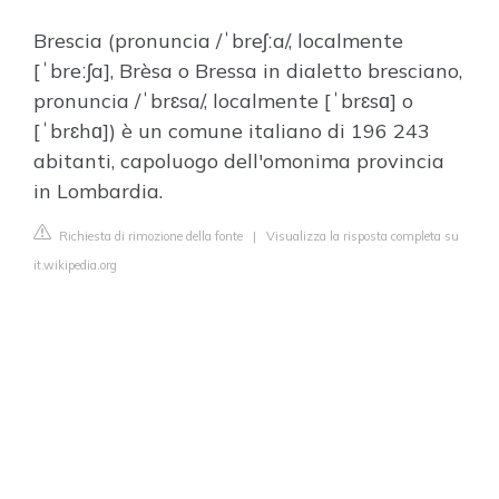
Brescia (pronuncia /ˈbreʃːa/, localmente
[ˈbreːʃa], Brèsa o Bressa in dialetto bresciano,
pronuncia /ˈbrɛsa/, localmente [ˈbrɛsɑ] o
[ˈbrɛhɑ]) è un comune italiano di 196 243
abitanti, capoluogo dell'omonima provincia
in Lombardia.
Richiesta di rimozione della fonte
|
Visualizza la risposta completa su
it.wikipedia.org