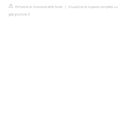
Richiesta di rimozione della fonte
|
Visualizza la risposta completa su
gdp.giustizia.it