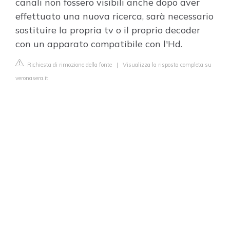
canali non fossero visibili anche dopo aver
effettuato una nuova ricerca, sarà necessario
sostituire la propria tv o il proprio decoder
con un apparato compatibile con l'Hd.
Richiesta di rimozione della fonte
|
Visualizza la risposta completa su
veronasera.it