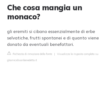
Che cosa mangia un
monaco?
gli eremiti si cibano essenzialmente di erbe
selvatiche, frutti spontanei e di quanto viene
donato da eventuali benefattori.
Richiesta di rimozione della fonte
|
Visualizza la risposta completa su
gliamicidisanbenedetto.it