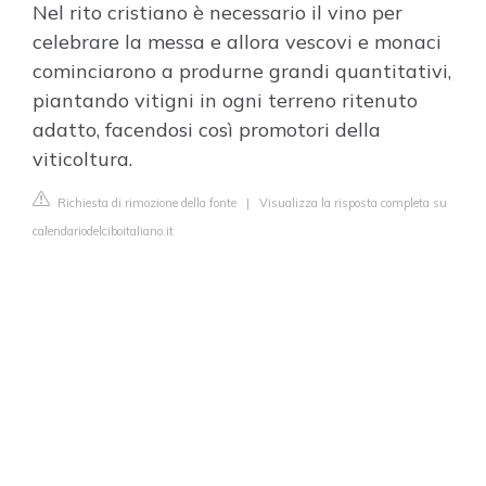
Nel rito cristiano è necessario il vino per
celebrare la messa e allora vescovi e monaci
cominciarono a produrne grandi quantitativi,
piantando vitigni in ogni terreno ritenuto
adatto, facendosi così promotori della
viticoltura.
Richiesta di rimozione della fonte
|
Visualizza la risposta completa su
calendariodelciboitaliano.it