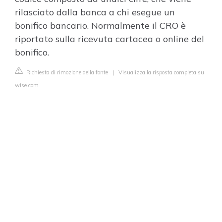
rilasciato dalla banca a chi esegue un
bonifico bancario. Normalmente il CRO è
riportato sulla ricevuta cartacea o online del
bonifico.
Richiesta di rimozione della fonte
|
Visualizza la risposta completa su
wise.com