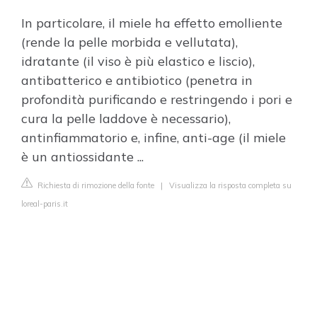
In particolare, il miele ha effetto emolliente
(rende la pelle morbida e vellutata),
idratante (il viso è più elastico e liscio),
antibatterico e antibiotico (penetra in
profondità purificando e restringendo i pori e
cura la pelle laddove è necessario),
antinfiammatorio e, infine, anti-age (il miele
è un antiossidante ...
Richiesta di rimozione della fonte
|
Visualizza la risposta completa su
loreal-paris.it