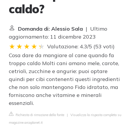
caldo?
Domanda di: Alessio Sala
| Ultimo
aggiornamento: 11 dicembre 2023
Valutazione: 4.3/5
(
53 voti
)
Cosa dare da mangiare al cane quando fa
troppo caldo
Molti cani amano mele, carote,
cetrioli, zucchine e angurie: puoi optare
quindi per cibi contenenti questi ingredienti
che non solo mantengono Fido idratato, ma
forniscono anche vitamine e minerali
essenziali.
Richiesta di rimozione della fonte
|
Visualizza la risposta completa su
magazine.arcaplanet.it