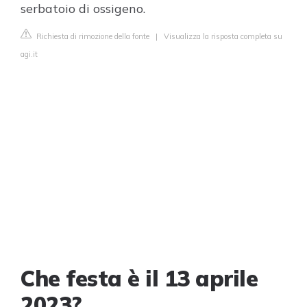
serbatoio di ossigeno.
Richiesta di rimozione della fonte
|
Visualizza la risposta completa su
agi.it
Che festa è il 13 aprile
2023?