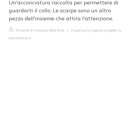
Un'acconciatura raccolta per permettere di
guardarti il collo. Le scarpe sono un altro
pezzo dell'insieme che attira l'attenzione.
Richiesta di rimozione della fonte
|
Visualizza la risposta completa su
arezzonotizie.it