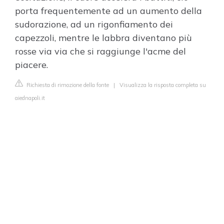
porta frequentemente ad un aumento della
sudorazione, ad un rigonfiamento dei
capezzoli, mentre le labbra diventano più
rosse via via che si raggiunge l'acme del
piacere.
Richiesta di rimozione della fonte
|
Visualizza la risposta completa su
aiednapoli.it